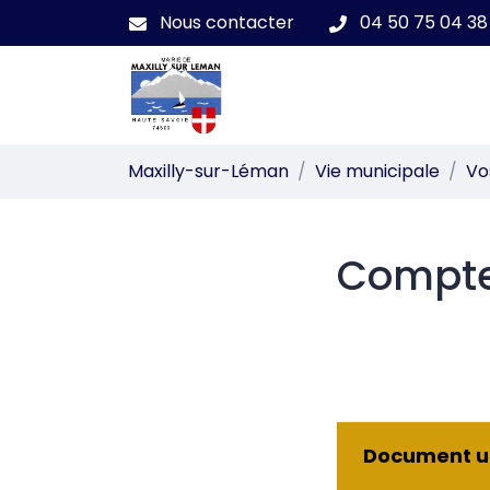
Gestion des traceurs
Aller
Nous contacter
04 50 75 04 38
au
contenu
Maxilly-sur-Léman
Maxilly-sur-Léman
Vie municipale
Vo
Compte
Document ut