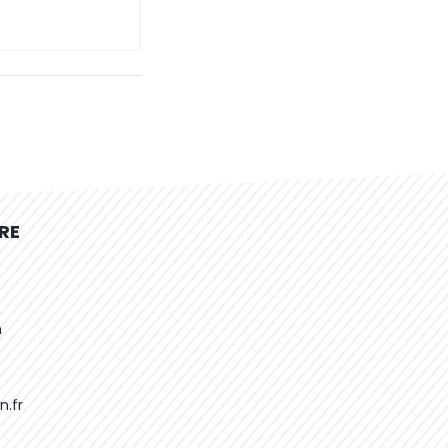
RE
h
n.fr