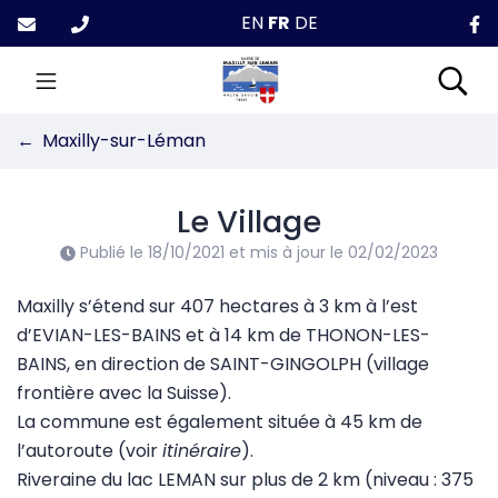
Gestion des traceurs
Aller
EN
FR
DE
au
contenu
Maxilly-sur-Léman
Rec
Maxilly-sur-Léman
Le Village
Publié le
18/10/2021
et mis à jour le
02/02/2023
Maxilly s’étend sur 407 hectares à 3 km à l’est
d’EVIAN-LES-BAINS et à 14 km de THONON-LES-
BAINS, en direction de SAINT-GINGOLPH (village
frontière avec la Suisse).
La commune est également située à 45 km de
l’autoroute (voir
itinéraire
).
Riveraine du lac LEMAN sur plus de 2 km (niveau : 375