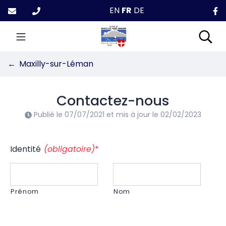
Gestion des traceurs
Aller
EN
FR
DE
au
contenu
Maxilly-sur-Léman
Rec
Maxilly-sur-Léman
Contactez-nous
Publié le
07/07/2021
et mis à jour le
02/02/2023
Identité
(obligatoire)
*
Prénom
Nom