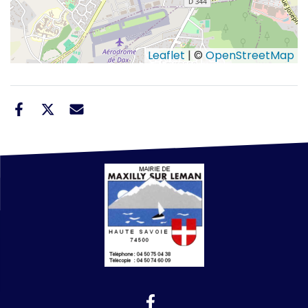
Leaflet
| ©
OpenStreetMap