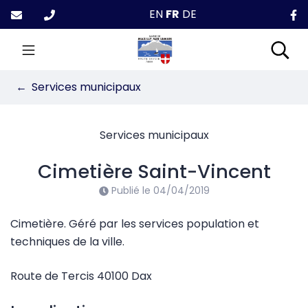
Gestion des traceurs
Aller
EN
FR
DE
au
contenu
Maxilly-sur-Léman
Rec
Services municipaux
Services municipaux
Cimetière Saint-Vincent
Publié le
04/04/2019
Cimetière. Géré par les services population et
techniques de la ville.
Route de Tercis 40100 Dax